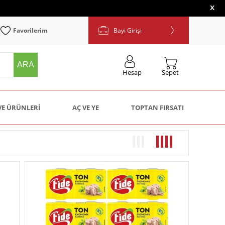
x
Favorilerim
Bayi Girişi
ARA
Sepet
Hesap
VE ÜRÜNLERI
AÇ VE YE
TOPTAN FIRSATI