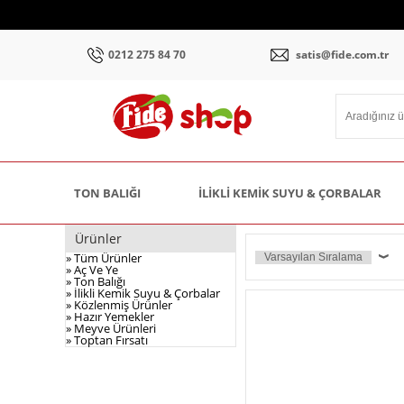
0212 275 84 70
satis@fide.com.tr
TON BALIĞI
İLIKLI KEMIK SUYU & ÇORBALAR
Ürünler
» Tüm Ürünler
» Aç Ve Ye
» Ton Balığı
» İlikli Kemik Suyu & Çorbalar
» Közlenmiş Ürünler
» Hazır Yemekler
» Meyve Ürünleri
» Toptan Fırsatı