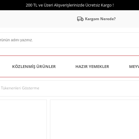
200 TL ve Üzeri Alışverişlerinizde Ücretsiz Kargo !
Kargom Nerede?
KÖZLENMIŞ ÜRÜNLER
HAZIR YEMEKLER
MEY
Tükenenleri Gösterme