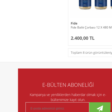
Fide
Fide Balık Çorbası 12 X 480 M
2.400,00 TL
Toplam 8 ürün görüntüleniy
E-BÜLTEN ABONELİĞİ
Kampanya ve yeniliklerden haberdar olmak için e-
bültenimize kayıt olun.