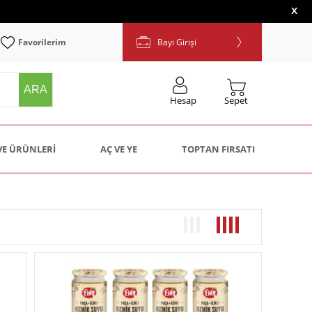
x
Favorilerim
Bayi Girişi
ARA
Sepet
Hesap
VE ÜRÜNLERI
AÇ VE YE
TOPTAN FIRSATI