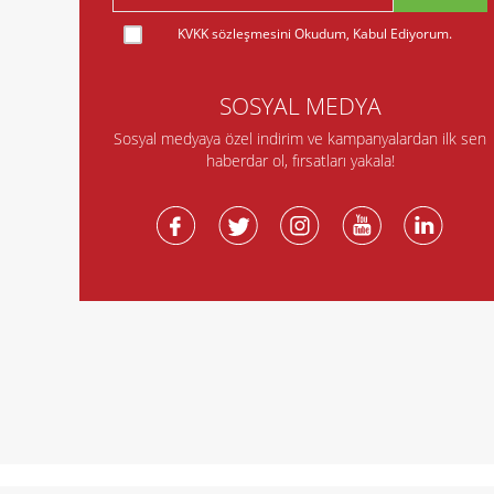
KVKK sözleşmesini
Okudum, Kabul Ediyorum.
SOSYAL MEDYA
Sosyal medyaya özel indirim ve kampanyalardan ilk sen
haberdar ol, fırsatları yakala!