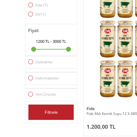
Fide
(7)
Elif
(1)
Fiyat
1200 TL
-
3000 TL
Stoktakiler
İndirimdekiler
Yeni Ürünler
Fide
Filtrele
Fide İlikli Kemik Suyu 12 X 48
1.200,00 TL