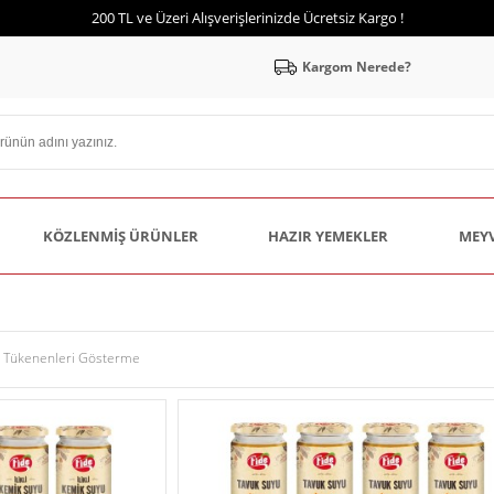
200 TL ve Üzeri Alışverişlerinizde Ücretsiz Kargo !
Kargom Nerede?
KÖZLENMIŞ ÜRÜNLER
HAZIR YEMEKLER
MEY
Tükenenleri Gösterme