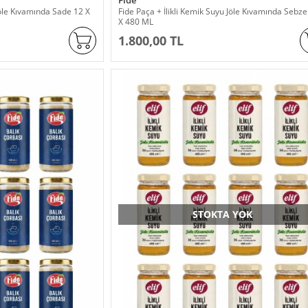
Fide
Jöle Kıvamında Sade 12 X
Fide Paça + İlikli Kemik Suyu Jöle Kıvamında Sebzel
X 480 ML
1.800,00 TL
STOKTA YOK