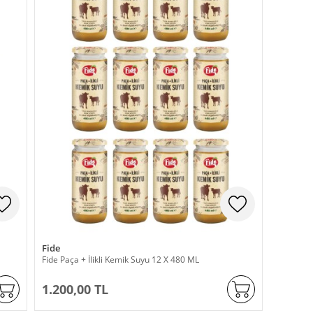
Fide
Fide Paça + İlikli Kemik Suyu 12 X 480 ML
1.200,00 TL