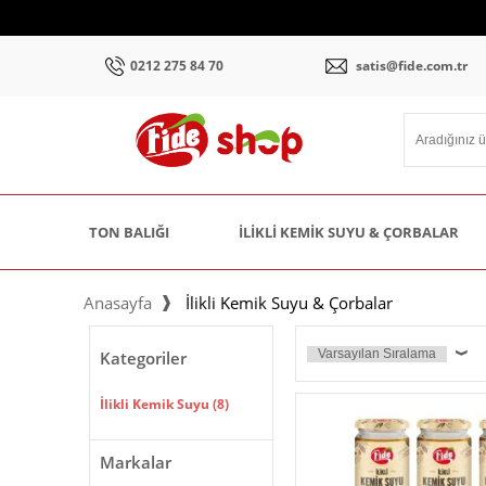
0212 275 84 70
satis@fide.com.tr
TON BALIĞI
İLIKLI KEMIK SUYU & ÇORBALAR
Anasayfa
İlikli Kemik Suyu & Çorbalar
Kategoriler
İlikli Kemik Suyu
(8)
Markalar