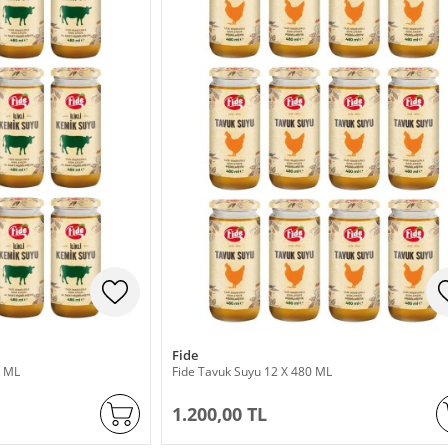
Fide
0 ML
Fide Tavuk Suyu 12 X 480 ML
1.200,00 TL