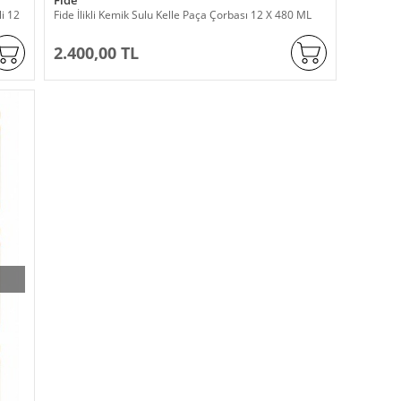
Fide
i 12
Fide İlikli Kemik Sulu Kelle Paça Çorbası 12 X 480 ML
2.400,00 TL