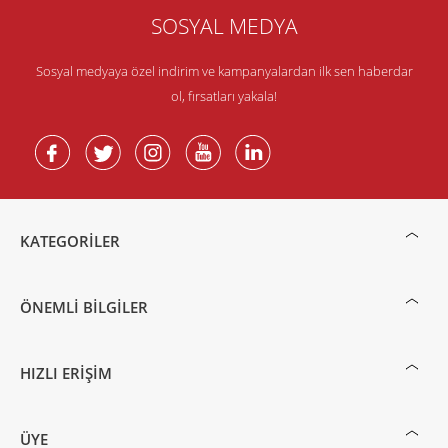
SOSYAL MEDYA
Sosyal medyaya özel indirim ve kampanyalardan ilk sen haberdar
ol, fırsatları yakala!
KATEGORILER
ÖNEMLI BILGILER
HIZLI ERIŞIM
ÜYE